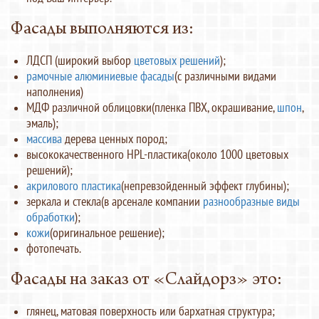
Фасады выполняются из:
ЛДСП (широкий выбор
цветовых решений
);
рамочные алюминиевые фасады
(с различными видами
наполнения)
МДФ различной облицовки(пленка ПВХ, окрашивание,
шпон
,
эмаль);
массива
дерева ценных пород;
высококачественного HPL-пластика(около 1000 цветовых
решений);
акрилового пластика
(непревзойденный эффект глубины);
зеркала и стекла(в арсенале компании
разнообразные виды
обработки
);
кожи
(оригинальное решение);
фотопечать.
Фасады на заказ от «Слайдорз» это:
глянец, матовая поверхность или бархатная структура;