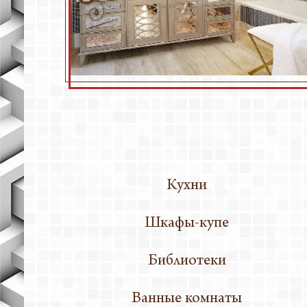
Фасады
Кабинет
Конфере
Матрацы
Подокон
Спальни
Столы
Торговое
Шкафы
Кухни
Элементы
Шкафы-купе
Библиотеки
Ванные комнаты