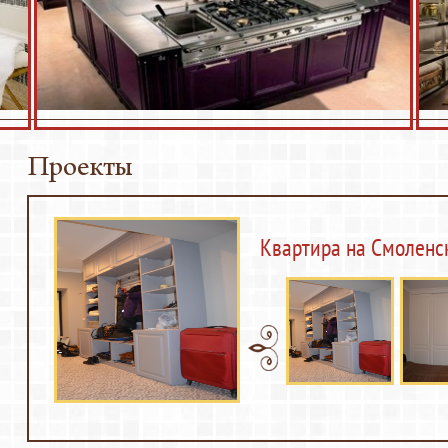
Гостиные
Детские комнаты
нц-залы
Кровати
Офисная мебель
ники
Прихожие
Стеллажи
Проекты
Стулья
 оборудование
Тумбы
Квартира на Смоленс
Для баров и ресторанов
 декора