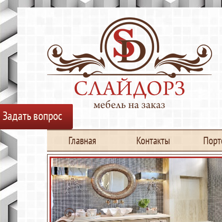
Задать вопрос
Главная
Контакты
Порт
О нас
Кухни
Сотрудни
Библиот
Гардеро
Перегоро