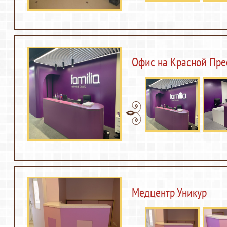
Офис на Красной Пре
Медцентр Уникур