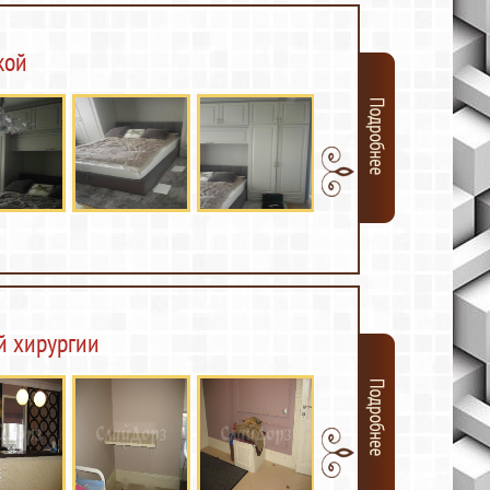
кой
й хирургии