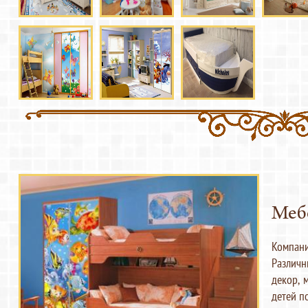
Мебе
Компани
Различн
декор, 
детей по