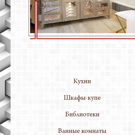
Фасады
Кабинет
Конфере
Матрацы
Подокон
Спальни
Столы
Торговое
Шкафы
Кухни
Элементы
Шкафы-купе
Библиотеки
Ванные комнаты