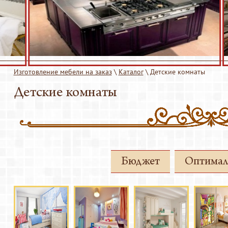
Гостиные
Детские комнаты
нц-залы
Кровати
Офисная мебель
ники
Прихожие
Изготовление мебели на заказ
\
Каталог
\
Детские комнаты
Стеллажи
Детские комнаты
Стулья
 оборудование
Тумбы
Для баров и ресторанов
 декора
Бюджет
Оптимал